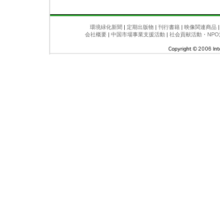
環境緑化新聞
|
定期出版物
|
刊行書籍
|
映像関連商品
会社概要
|
中国市場事業支援活動
|
社会貢献活動・NPO