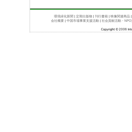
環境緑化新聞
|
定期出版物
|
刊行書籍
|
映像関連商品
会社概要
|
中国市場事業支援活動
|
社会貢献活動・NPO