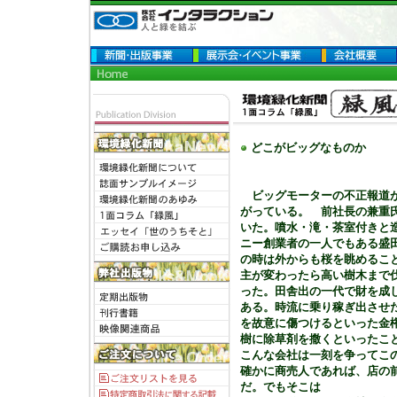
どこがビッグなものか
ビッグモーターの不正報道が
がっている。 前社長の兼重氏
いた。噴水・滝・茶室付きと
ニー創業者の一人でもある盛
の時は外からも桜を眺めるこ
主が変わったら高い樹木まで
った。田舎出の一代で財を成
ある。時流に乗り稼ぎ出させ
を故意に傷つけるといった金
樹に除草剤を撒くといったこ
こんな会社は一刻を争ってこ
確かに商売人であれば、店の
だ。でもそこは