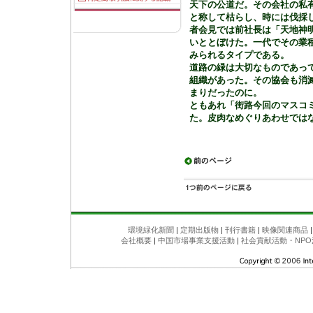
天下の公道だ。その会社の私
と称して枯らし、時には伐採
者会見では前社長は「天地神
いととぼけた。一代でその業
みられるタイプである。
道路の緑は大切なものであっ
組織があった。その協会も消
まりだったのに。
ともあれ「街路今回のマスコ
た。皮肉なめぐりあわせでは
環境緑化新聞
|
定期出版物
|
刊行書籍
|
映像関連商品
会社概要
|
中国市場事業支援活動
|
社会貢献活動・NPO