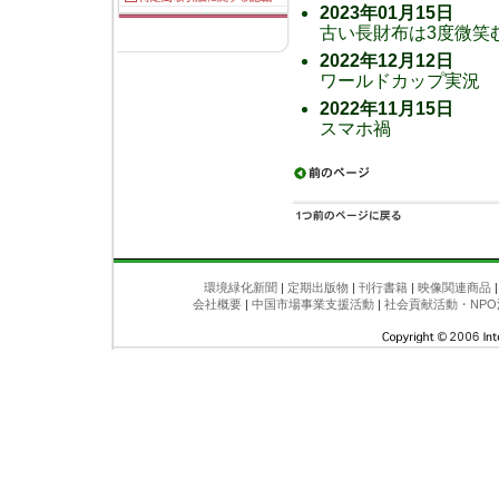
2023年01月15日
古い長財布は3度微笑
2022年12月12日
ワールドカップ実況
2022年11月15日
スマホ禍
環境緑化新聞
|
定期出版物
|
刊行書籍
|
映像関連商品
会社概要
|
中国市場事業支援活動
|
社会貢献活動・NPO