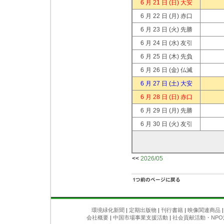
6 月 21 日
(日) 大安
6 月 22 日
(月) 赤口
6 月 23 日
(火) 先勝
6 月 24 日
(水) 友引
6 月 25 日
(木) 先負
6 月 26 日
(金) 仏滅
6 月 27 日
(土) 大安
6 月 28 日
(日) 赤口
6 月 29 日
(月) 先勝
6 月 30 日
(火) 友引
<<
2026/05
環境緑化新聞
|
定期出版物
|
刊行書籍
|
映像関連商品
会社概要
|
中国市場事業支援活動
|
社会貢献活動・NPO