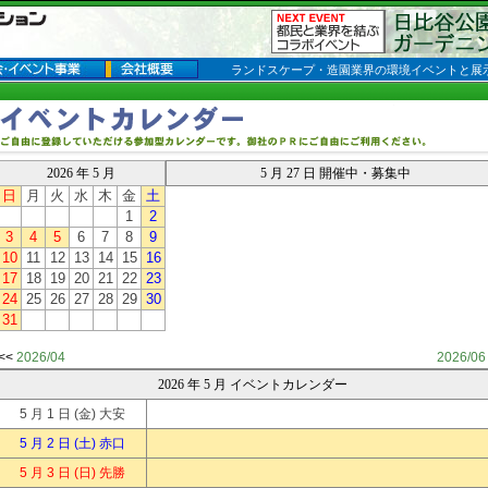
ランドスケープ・造園業界の環境イベントと展
2026 年 5 月
5 月 27 日 開催中・募集中
日
月
火
水
木
金
土
1
2
3
4
5
6
7
8
9
10
11
12
13
14
15
16
17
18
19
20
21
22
23
24
25
26
27
28
29
30
31
<<
2026/04
2026/06
2026 年 5 月 イベントカレンダー
5 月 1 日
(金) 大安
5 月 2 日
(土) 赤口
5 月 3 日
(日) 先勝