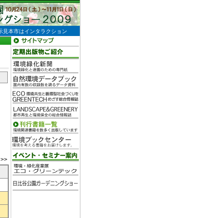
示見本市はインタラクション
>>