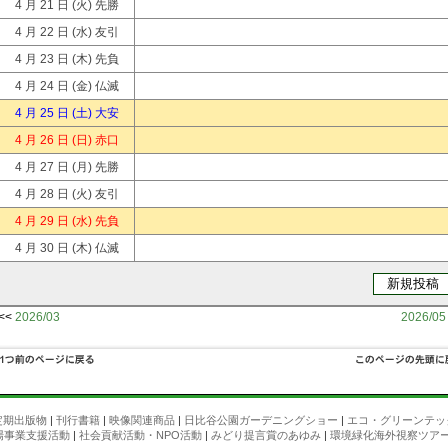
4 月 21 日
(火) 先勝
4 月 22 日
(水) 友引
4 月 23 日
(木) 先負
4 月 24 日
(金) 仏滅
4 月 25 日
(土) 大安
4 月 26 日
(日) 赤口
4 月 27 日
(月) 先勝
4 月 28 日
(火) 友引
4 月 29 日
(水) 先負
4 月 30 日
(木) 仏滅
<<
2026/03
2026/05
定期出版物
|
刊行書籍
|
映像関連商品
|
日比谷公園ガーデニングショー
|
エコ・グリーンテッ
場事業支援活動
|
社会貢献活動・NPO活動
|
みどり提言賞のあゆみ
|
環境緑化海外視察ツア