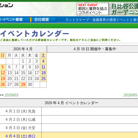
ランドスケープ・造園業界の環境イベントと展
2026 年 4 月
4 月 18 日 開催中・募集中
日
月
火
水
木
金
土
1
2
3
4
5
6
7
8
9
10
11
12
13
14
15
16
17
18
19
20
21
22
23
24
25
26
27
28
29
30
<<
2026/03
2026/05
2026 年 4 月 イベントカレンダー
4 月 1 日
(水) 先負
4 月 2 日
(木) 仏滅
4 月 3 日
(金) 大安
4 月 4 日
(土) 赤口