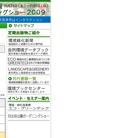
示見本市はインタラクション
>>