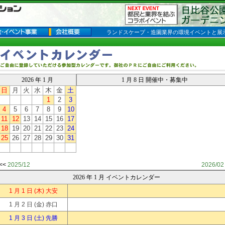
ランドスケープ・造園業界の環境イベントと展
2026 年 1 月
1 月 8 日 開催中・募集中
日
月
火
水
木
金
土
1
2
3
4
5
6
7
8
9
10
11
12
13
14
15
16
17
18
19
20
21
22
23
24
25
26
27
28
29
30
31
<<
2025/12
2026/02
2026 年 1 月 イベントカレンダー
1 月 1 日
(木) 大安
1 月 2 日
(金) 赤口
1 月 3 日
(土) 先勝