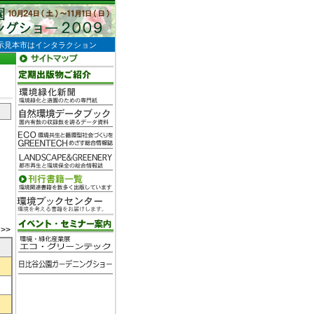
示見本市はインタラクション
>>