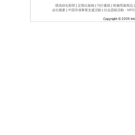
環境緑化新聞
|
定期出版物
|
刊行書籍
|
映像関連商品
会社概要
|
中国市場事業支援活動
|
社会貢献活動・NPO