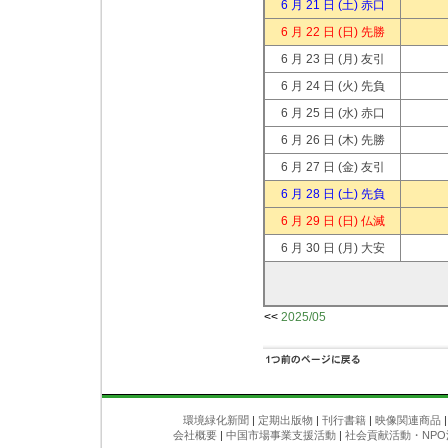
6 月 21 日
(土) 赤口
6 月 22 日
(日) 先勝
6 月 23 日
(月) 友引
6 月 24 日
(火) 先負
6 月 25 日
(水) 赤口
6 月 26 日
(木) 先勝
6 月 27 日
(金) 友引
6 月 28 日
(土) 先負
6 月 29 日
(日) 仏滅
6 月 30 日
(月) 大安
<<
2025/05
環境緑化新聞
|
定期出版物
|
刊行書籍
|
映像関連商品
会社概要
|
中国市場事業支援活動
|
社会貢献活動・NPO