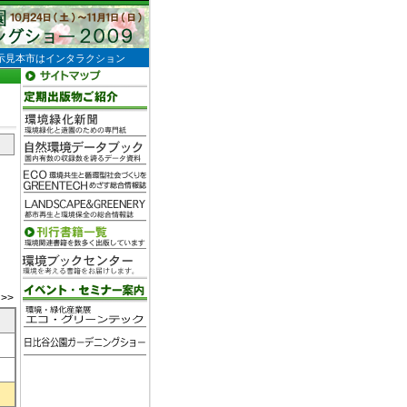
示見本市はインタラクション
>>