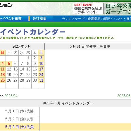
ランドスケープ・造園業界の環境イベントと展
2025 年 5 月
5 月 31 日 開催中・募集中
日
月
火
水
木
金
土
1
2
3
4
5
6
7
8
9
10
11
12
13
14
15
16
17
18
19
20
21
22
23
24
25
26
27
28
29
30
31
<<
2025/04
2025/06
2025 年 5 月 イベントカレンダー
5 月 1 日
(木) 先勝
5 月 2 日
(金) 友引
5 月 3 日
(土) 先負