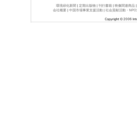
環境緑化新聞
|
定期出版物
|
刊行書籍
|
映像関連商品
会社概要
|
中国市場事業支援活動
|
社会貢献活動・NPO