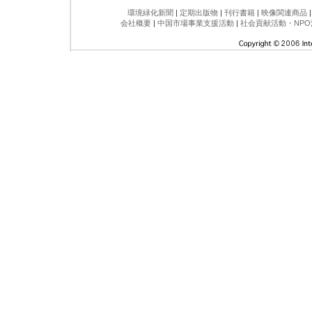
環境緑化新聞
|
定期出版物
|
刊行書籍
|
映像関連商品
会社概要
|
中国市場事業支援活動
|
社会貢献活動・NPO