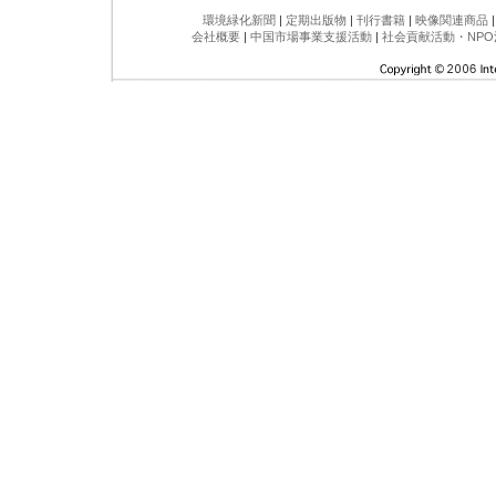
環境緑化新聞
|
定期出版物
|
刊行書籍
|
映像関連商品
会社概要
|
中国市場事業支援活動
|
社会貢献活動・NPO