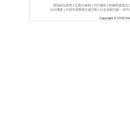
環境緑化新聞
|
定期出版物
|
刊行書籍
|
映像関連商品
会社概要
|
中国市場事業支援活動
|
社会貢献活動・NPO