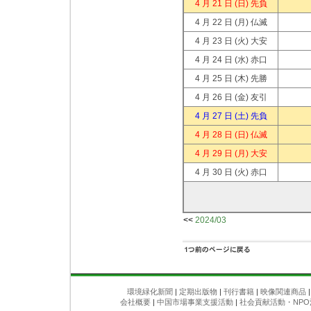
4 月 21 日
(日) 先負
4 月 22 日
(月) 仏滅
4 月 23 日
(火) 大安
4 月 24 日
(水) 赤口
4 月 25 日
(木) 先勝
4 月 26 日
(金) 友引
4 月 27 日
(土) 先負
4 月 28 日
(日) 仏滅
4 月 29 日
(月) 大安
4 月 30 日
(火) 赤口
<<
2024/03
環境緑化新聞
|
定期出版物
|
刊行書籍
|
映像関連商品
会社概要
|
中国市場事業支援活動
|
社会貢献活動・NPO