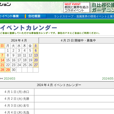
ランドスケープ・造園業界の環境イベントと展
2024 年 4 月
4 月 25 日 開催中・募集中
日
月
火
水
木
金
土
1
2
3
4
5
6
7
8
9
10
11
12
13
14
15
16
17
18
19
20
21
22
23
24
25
26
27
28
29
30
<<
2024/03
2024/05
2024 年 4 月 イベントカレンダー
4 月 1 日
(月) 赤口
4 月 2 日
(火) 先勝
4 月 3 日
(水) 友引
4 月 4 日
(木) 先負