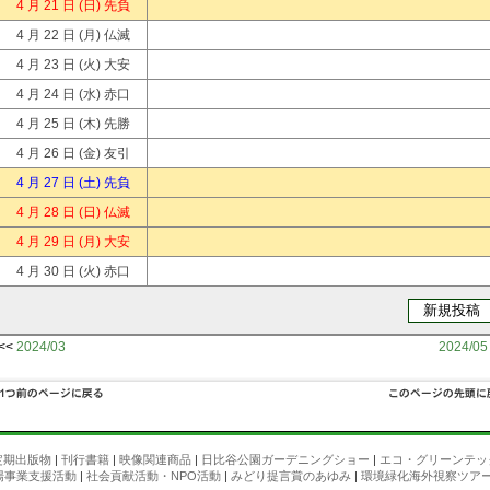
4 月 21 日
(日) 先負
4 月 22 日
(月) 仏滅
4 月 23 日
(火) 大安
4 月 24 日
(水) 赤口
4 月 25 日
(木) 先勝
4 月 26 日
(金) 友引
4 月 27 日
(土) 先負
4 月 28 日
(日) 仏滅
4 月 29 日
(月) 大安
4 月 30 日
(火) 赤口
<<
2024/03
2024/05
定期出版物
|
刊行書籍
|
映像関連商品
|
日比谷公園ガーデニングショー
|
エコ・グリーンテッ
場事業支援活動
|
社会貢献活動・NPO活動
|
みどり提言賞のあゆみ
|
環境緑化海外視察ツア