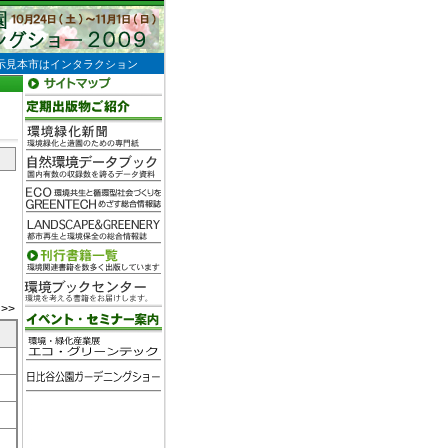
示見本市はインタラクション
>>