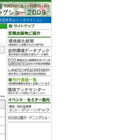
示見本市はインタラクション
>>