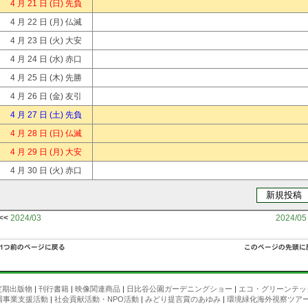
4 月 21 日
(日) 先負
4 月 22 日
(月) 仏滅
4 月 23 日
(火) 大安
4 月 24 日
(水) 赤口
4 月 25 日
(木) 先勝
4 月 26 日
(金) 友引
4 月 27 日
(土) 先負
4 月 28 日
(日) 仏滅
4 月 29 日
(月) 大安
4 月 30 日
(火) 赤口
<<
2024/03
2024/05
定期出版物
|
刊行書籍
|
映像関連商品
|
日比谷公園ガーデニングショー
|
エコ・グリーンテッ
場事業支援活動
|
社会貢献活動・NPO活動
|
みどり提言賞のあゆみ
|
環境緑化海外視察ツア