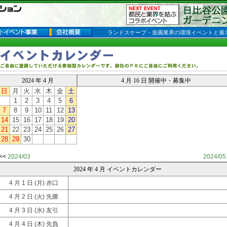
ランドスケープ・造園業界の環境イベントと展
2024 年 4 月
4 月 16 日 開催中・募集中
日
月
火
水
木
金
土
1
2
3
4
5
6
7
8
9
10
11
12
13
14
15
16
17
18
19
20
21
22
23
24
25
26
27
28
29
30
<<
2024/03
2024/05
2024 年 4 月 イベントカレンダー
4 月 1 日
(月) 赤口
4 月 2 日
(火) 先勝
4 月 3 日
(水) 友引
4 月 4 日
(木) 先負