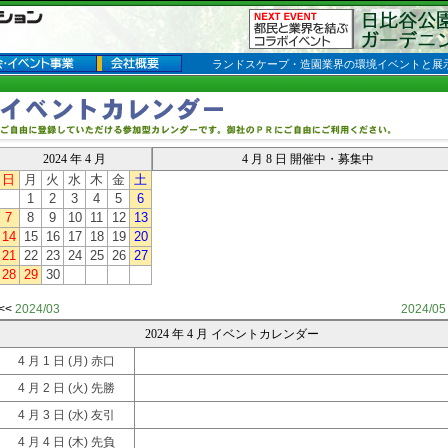
ランドスケープ・造園業界の環境イベントと展
2024 年 4 月
4 月 8 日 開催中・募集中
日
月
火
水
木
金
土
1
2
3
4
5
6
7
8
9
10
11
12
13
14
15
16
17
18
19
20
21
22
23
24
25
26
27
28
29
30
<<
2024/03
2024/05
2024 年 4 月 イベントカレンダー
4 月 1 日
(月) 赤口
4 月 2 日
(火) 先勝
4 月 3 日
(水) 友引
4 月 4 日
(木) 先負