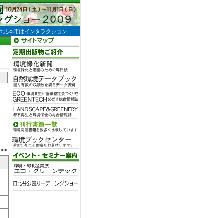
示見本市はインタラクション
>>