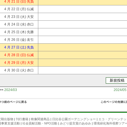
4 月 21 日
(日) 先負
4 月 22 日
(月) 仏滅
4 月 23 日
(火) 大安
4 月 24 日
(水) 赤口
4 月 25 日
(木) 先勝
4 月 26 日
(金) 友引
4 月 27 日
(土) 先負
4 月 28 日
(日) 仏滅
4 月 29 日
(月) 大安
4 月 30 日
(火) 赤口
<<
2024/03
2024/05
定期出版物
|
刊行書籍
|
映像関連商品
|
日比谷公園ガーデニングショー
|
エコ・グリーンテッ
場事業支援活動
|
社会貢献活動・NPO活動
|
みどり提言賞のあゆみ
|
環境緑化海外視察ツア