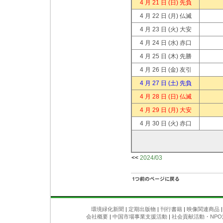
4 月 21 日
(日) 先負
4 月 22 日
(月) 仏滅
4 月 23 日
(火) 大安
4 月 24 日
(水) 赤口
4 月 25 日
(木) 先勝
4 月 26 日
(金) 友引
4 月 27 日
(土) 先負
4 月 28 日
(日) 仏滅
4 月 29 日
(月) 大安
4 月 30 日
(火) 赤口
<<
2024/03
環境緑化新聞
|
定期出版物
|
刊行書籍
|
映像関連商品
会社概要
|
中国市場事業支援活動
|
社会貢献活動・NPO